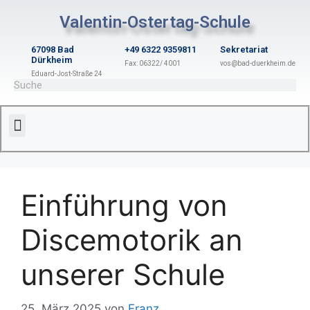
Valentin-Ostertag-Schule
67098 Bad
+49 6322 9359811
Sekretariat
Dürkheim
Fax: 06322/ 4001
vos@bad-duerkheim.de
Eduard-Jost-Straße 24
Einführung von
Discemotorik an
unserer Schule
25. März 2025
von
Franz